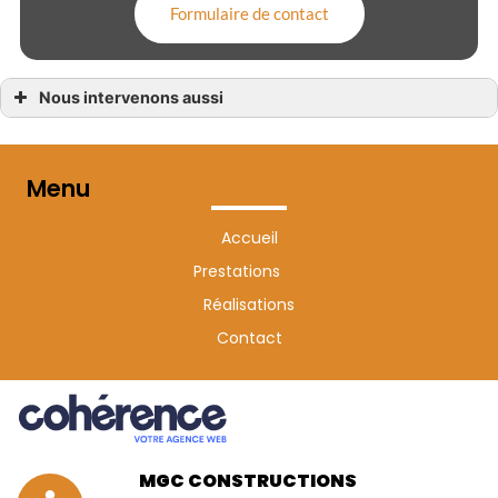
Formulaire de contact
Nous intervenons aussi
Aménagement piscine Cholet
Aménagement piscine Nantes
Aménagement piscine Carquefou
Aménagement piscine Sainte-Luce-sur-Loire
Menu
Aménagement piscine Clisson
Aménagement piscine Vertou
Aménagement piscineLe Loroux-Bottereau
Accueil
Aménagement piscine Ancenis
Aménagement piscine Saint-Sébastien-sur-Loire
Prestations
Aménagement piscine Vallet
Réalisations
Contact
MGC CONSTRUCTIONS